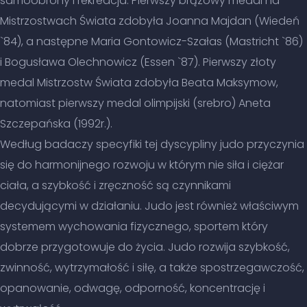
samoobrony i rekreacja. Pierwszy brązowy medal na
Mistrzostwach Świata zdobyła Joanna Majdan (Wiedeń
`84), a następne Maria Gontowicz-Szałas (Mastricht `86)
i Bogusława Olechnowicz (Essen `87). Pierwszy złoty
medal Mistrzostw Świata zdobyła Beata Maksymow,
natomiast pierwszy medal olimpijski (srebro) Aneta
Szczepańska (1992r.).
Według badaczy specyfiki tej dyscypliny judo przyczynia
się do harmonijnego rozwoju w którym nie siła i ciężar
ciała, a szybkość i zręczność są czynnikami
decydującymi w działaniu. Judo jest również właściwym
systemem wychowania fizycznego, sportem który
dobrze przygotowuje do życia. Judo rozwija szybkość,
zwinność, wytrzymałość i siłę, a także spostrzegawczość,
opanowanie, odwagę, odporność, koncentrację i