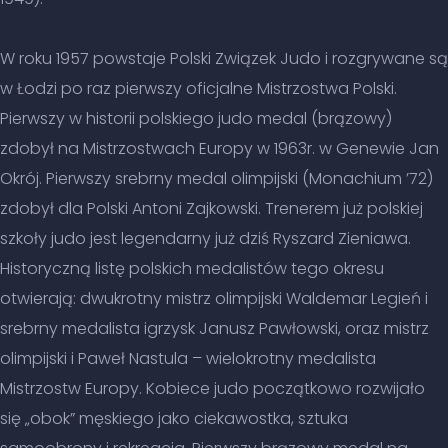
W roku 1957 powstaje Polski Związek Judo i rozgrywane są
w Łodzi po raz pierwszy oficjalne Mistrzostwa Polski.
Pierwszy w historii polskiego judo medal (brązowy)
zdobył na Mistrzostwach Europy w 1963r. w Genewie Jan
Okrój. Pierwszy srebrny medal olimpijski (Monachium ’72)
zdobył dla Polski Antoni Zajkowski. Trenerem już polskiej
szkoły judo jest legendarny już dziś Ryszard Zieniawa.
Historyczną listę polskich medalistów tego okresu
otwierają: dwukrotny mistrz olimpijski Waldemar Legień i
srebrny medalista igrzysk Janusz Pawłowski, oraz mistrz
olimpijski i Paweł Nastula – wielokrotny medalista
Mistrzostw Europy. Kobiece judo początkowo rozwijało
się „obok” męskiego jako ciekawostka, sztuka