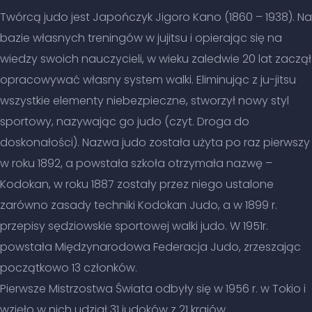
Twórcą judo jest Japończyk Jigoro Kano (1860 – 1938). Na
bazie własnych treningów w jujitsu i opierając się na
wiedzy swoich nauczycieli, w wieku zaledwie 20 lat zaczął
opracowywać własny system walki. Eliminując z ju-jitsu
wszystkie elementy niebezpieczne, stworzył nowy styl
sportowy, nazywając go judo (czyt. Droga do
doskonałości). Nazwa judo została użyta po raz pierwszy
w roku 1892, a powstała szkoła otrzymała nazwę –
Kodokan, w roku 1887 zostały przez niego ustalone
zarówno zasady techniki Kodokan Judo, a w 1899 r.
przepisy sędziowskie sportowej walki judo. W 1951r.
powstała Międzynarodowa Federacja Judo, zrzeszając
początkowo 13 członków.
Pierwsze Mistrzostwa Świata odbyły się w 1956 r. w Tokio i
wzięło w nich udział 31 judoków z 21 krajów.