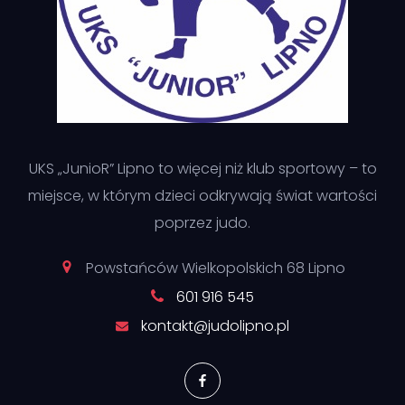
UKS „JunioR” Lipno to więcej niż klub sportowy – to
miejsce, w którym dzieci odkrywają świat wartości
poprzez judo.
Powstańców Wielkopolskich 68 Lipno
601 916 545
kontakt@judolipno.pl